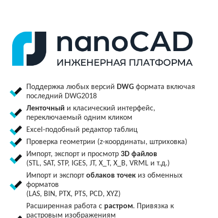
Поддержка любых версий
DWG
формата включая
последний DWG2018
Ленточный
и класический интерфейс,
переключаемый одним кликом
Excel-подобный редактор таблиц
Проверка геометрии (z-координаты, штриховка)
Импорт, экспорт и просмотр
3D файлов
(STL, SAT, STP, IGES, JT, X_T, X_B, VRML и т.д.)
Импорт и экспорт
облаков точек
из обменных
форматов
(LAS, BIN, PTX, PTS, PCD, XYZ)
Расширенная работа с
растром
. Привязка к
растровым изображениям